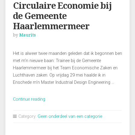
Circulaire Economie bij
de Gemeente
Haarlemmermeer
by
Maurits
Het is alweer twee maanden geleden dat ik begonnen ben
met m’n nieuwe baan: Trainee bij de Gemeente
Haarlemmermeer bij het Team Economische Zaken en
Luchthaven zaken. Op vrijdag 29 mei haalde ik in
Enschede m’n Master Industrial Design Engineering …
“Een
Continue reading
nieuwe
baan:
Category:
Geen onderdeel van een categorie
Circulaire
Economie