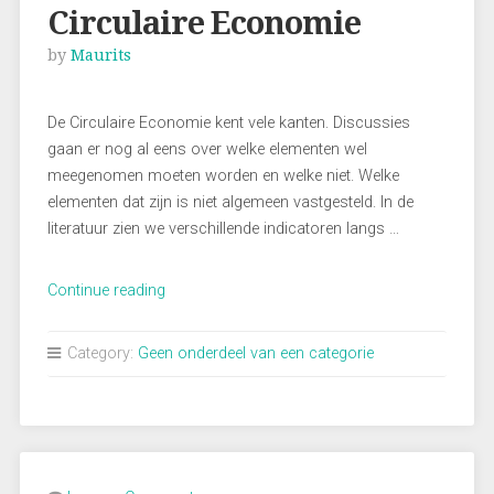
Circulaire Economie
by
Maurits
De Circulaire Economie kent vele kanten. Discussies
gaan er nog al eens over welke elementen wel
meegenomen moeten worden en welke niet. Welke
elementen dat zijn is niet algemeen vastgesteld. In de
literatuur zien we verschillende indicatoren langs …
“8
Continue reading
Domeinen
van
Category:
Geen onderdeel van een categorie
de
Circulaire
Economie”