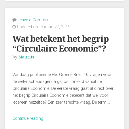
bij
de
Gemeente
Leave a Comment
Haarlemmermeer”
Updated on februari 27, 2019
Wat betekent het begrip
“Circulaire Economie”?
by
Maurits
Vandaag publiceerde Het Groene Brein 10 vragen voor
de wetenschapsagenda gepositioneerd vanuit de
Circulaire Economie. De eerste vraag gaat al direct over
het begrip Circulaire Economie betekent dat wel voor
iedereen hetzelfde? Een zeer terechte vraag. De term …
“Wat
Continue reading
betekent