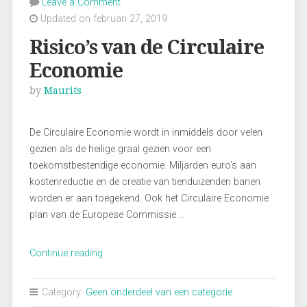
Leave a Comment
Updated on februari 27, 2019
Risico’s van de Circulaire
Economie
by
Maurits
De Circulaire Economie wordt in inmiddels door velen
gezien als de heilige graal gezien voor een
toekomstbestendige economie. Miljarden euro’s aan
kostenreductie en de creatie van tienduizenden banen
worden er aan toegekend. Ook het Circulaire Economie
plan van de Europese Commissie …
“Risico’s
Continue reading
van
de
Category:
Geen onderdeel van een categorie
Circulaire