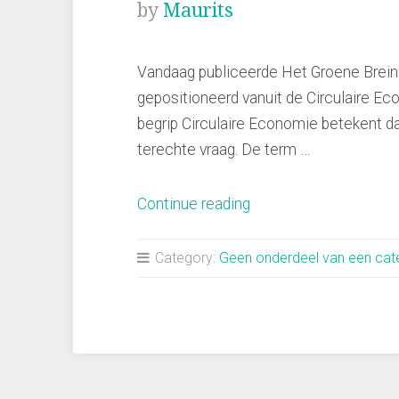
by
Maurits
Vandaag publiceerde Het Groene Brei
gepositioneerd vanuit de Circulaire Eco
begrip Circulaire Economie betekent d
terechte vraag. De term …
“Wat
Continue reading
betekent
het
Category:
Geen onderdeel van een cat
begrip
“Circulaire
Economie”?”