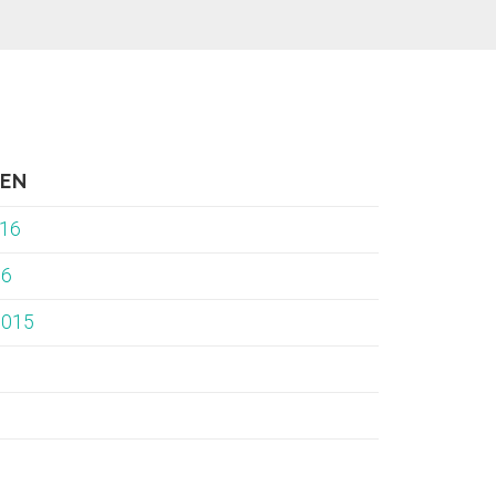
VEN
016
16
2015