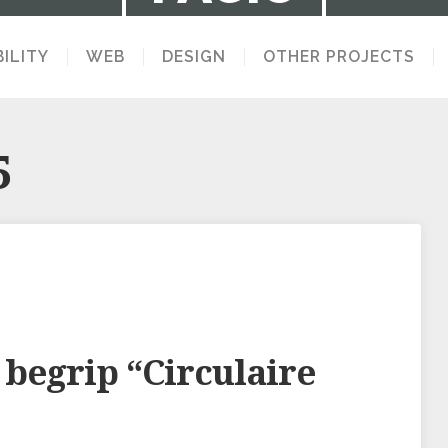
ILITY
WEB
DESIGN
OTHER PROJECTS
LECTION OF STUFF I MAKE AND THINK 
5
 begrip “Circulaire