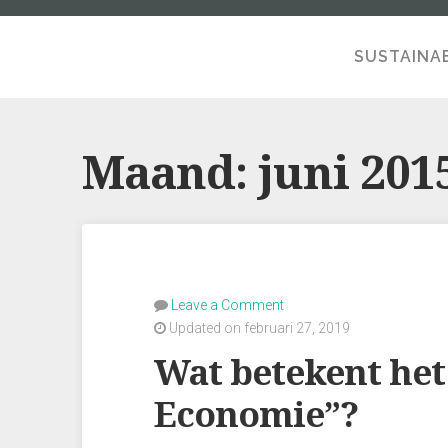
SUSTAINAB
A SE
Maand:
juni 201
Leave a Comment
Updated on februari 27, 2019
Wat betekent het
Economie”?